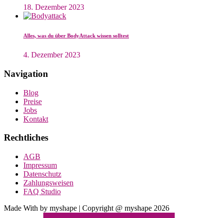
18. Dezember 2023
Alles, was du über BodyAttack wissen solltest
4. Dezember 2023
Navigation
Blog
Preise
Jobs
Kontakt
Rechtliches
AGB
Impressum
Datenschutz
Zahlungsweisen
FAQ Studio
Made
Made With
by myshape | Copyright @ myshape 2026
with