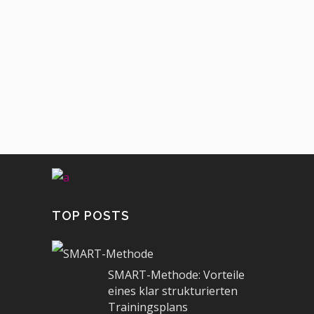
Ob Dehnen vor dem Sport oder nach
Sport passieren sollte, ob es
Muskelkater verhindern...
Training
TOP POSTS
SMART-Methode: Vorteile
eines klar strukturierten
Trainingsplans