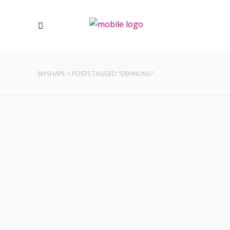
MYSHAPE
>
POSTS TAGGED "DEHNUNG"
RICHTIG DEHNEN
Ist Dehnen sinnvoll und wenn ja, wann?