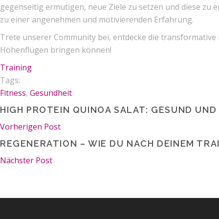
gegenseitig ermutigen, neue Ziele zu setzen und diese zu
e
zu einer
angenehmen und motivierenden Erf
ahrung.
Trete unserer Community bei, entdecke die transformative
Höhenflügen bringen können!
Training
Tags:
Fitness
,
Gesundheit
HIGH PROTEIN QUINOA SALAT: GESUND UND
Vorherigen Post
REGENERATION – WIE DU NACH DEINEM TRA
Nächster Post