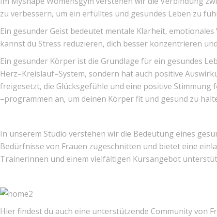
Im Myshape Womensgym
verstehen wir die Verbindung zw
zu verbessern, um ein erfülltes und gesundes Leben zu füh
Ein gesunder Geist bedeutet mentale Klarheit, emotionales
kannst du Stress reduzieren, dich besser
konzentrieren un
Ein gesunder Körper ist die Grundlage für ei
n gesundes Leb
Herz
–
Kreislauf
–
System, sondern hat auch positive
Auswirk
freigesetzt, die
Glücksgefühle und ei
ne positive Stimmung 
–
programmen an, um deinen Körper fit und gesund zu halt
In unserem Studio
verstehen wir die Bedeutung eines gesun
Bedürfnisse von Frauen zugeschnitten und bietet eine
einl
Trainerinnen und
einem vielfältigen Kursangebot unterstü
Hier
findest du
auch eine unterstützende Community von Fra