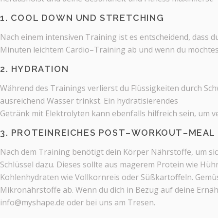
1. COOL DOWN UND STRETCHING
Nac
h einem intensiven Training ist es entscheidend, dass 
Minuten leichtem Cardio
–
Training ab
und
wenn
du
möchtes
2. HYDRATION
Während des Trainings verlierst du Flüssigkeiten durch Schw
ausreichend Wasser trinkst. Ein hydratisierendes
Getränk mit Elektrolyten kann ebenfalls hilfreich sein, um v
3. PROTEINREICHES POST
–
WORKOUT
–
MEAL
Nach dem Training benötigt
dein Körper Nährstoffe, um si
Schlüssel dazu. Dieses sollte aus magerem Protein wie
Hühn
Kohlenhydrate
n wie
Vollkornreis oder Süßkartoffeln.
Gemü
Mikronährstoffe ab.
Wenn du d
ich in
B
ezug auf deine Ernä
info@myshape.de
oder bei uns am Tresen
.