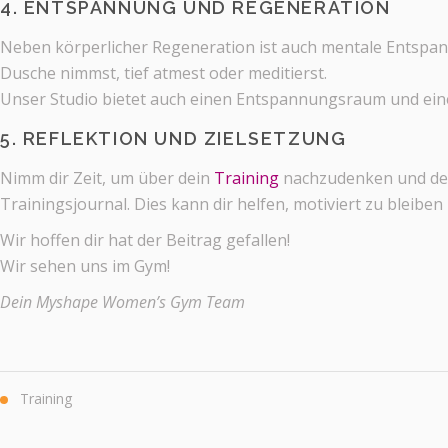
4. ENTSPANNUNG UND REGENERATION
Neben körperlicher Regeneration ist auch mentale Entspa
Dusche nimmst, tief atmest oder meditierst.
Unser Studio bietet auch
einen
Entspannungs
raum und ein
5. REFLEKTION UND ZIELSETZUNG
Nimm dir Zeit, um über dein
Training
nachzudenken und dein
Trainingsjournal. Dies kann dir helfen, motiviert zu bleiben
Wi
r h
offen
dir hat
der Beitrag gefallen!
Wir s
e
hen
un
s
im
G
ym!
Dein Myshape Women’s Gym Team
Training